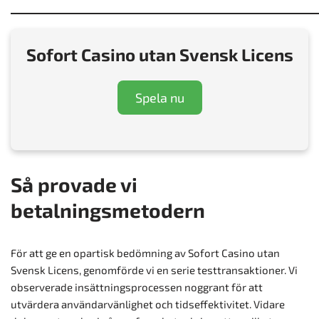
Sofort Casino utan Svensk Licens
Spela nu
Så provade vi
betalningsmetodern
För att ge en opartisk bedömning av Sofort Casino utan
Svensk Licens, genomförde vi en serie testtransaktioner. Vi
observerade insättningsprocessen noggrant för att
utvärdera användarvänlighet och tidseffektivitet. Vidare