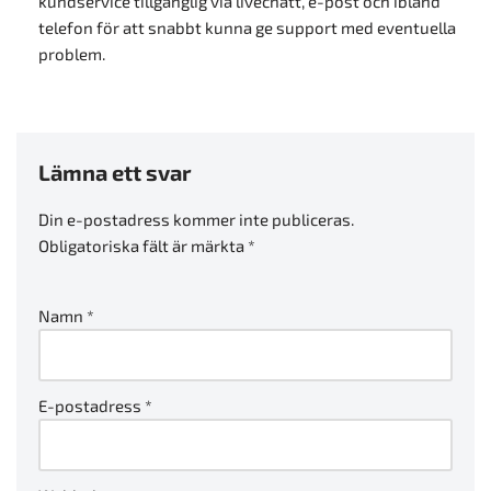
kundservice tillgänglig via livechatt, e-post och ibland
telefon för att snabbt kunna ge support med eventuella
problem.
Lämna ett svar
Din e-postadress kommer inte publiceras.
Obligatoriska fält är märkta
*
Namn
*
E-postadress
*