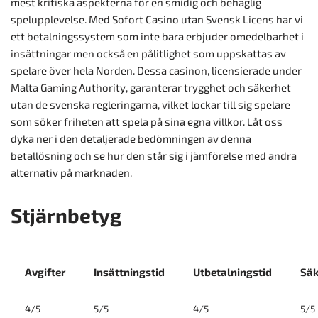
mest kritiska aspekterna för en smidig och behaglig
spelupplevelse. Med Sofort Casino utan Svensk Licens har vi
ett betalningssystem som inte bara erbjuder omedelbarhet i
insättningar men också en pålitlighet som uppskattas av
spelare över hela Norden. Dessa casinon, licensierade under
Malta Gaming Authority, garanterar trygghet och säkerhet
utan de svenska regleringarna, vilket lockar till sig spelare
som söker friheten att spela på sina egna villkor. Låt oss
dyka ner i den detaljerade bedömningen av denna
betallösning och se hur den står sig i jämförelse med andra
alternativ på marknaden.
Stjärnbetyg
Avgifter
Insättningstid
Utbetalningstid
Säk
4/5
5/5
4/5
5/5