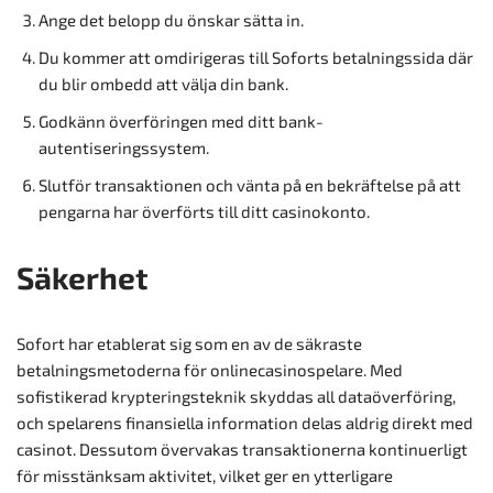
Ange det belopp du önskar sätta in.
Du kommer att omdirigeras till Soforts betalningssida där
du blir ombedd att välja din bank.
Godkänn överföringen med ditt bank-
autentiseringssystem.
Slutför transaktionen och vänta på en bekräftelse på att
pengarna har överförts till ditt casinokonto.
Säkerhet
Sofort har etablerat sig som en av de säkraste
betalningsmetoderna för onlinecasinospelare. Med
sofistikerad krypteringsteknik skyddas all dataöverföring,
och spelarens finansiella information delas aldrig direkt med
casinot. Dessutom övervakas transaktionerna kontinuerligt
för misstänksam aktivitet, vilket ger en ytterligare