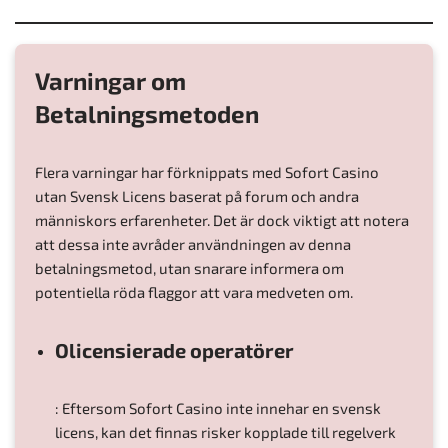
Varningar om
Betalningsmetoden
Flera varningar har förknippats med Sofort Casino
utan Svensk Licens baserat på forum och andra
människors erfarenheter. Det är dock viktigt att notera
att dessa inte avråder användningen av denna
betalningsmetod, utan snarare informera om
potentiella röda flaggor att vara medveten om.
Olicensierade operatörer
: Eftersom Sofort Casino inte innehar en svensk
licens, kan det finnas risker kopplade till regelverk