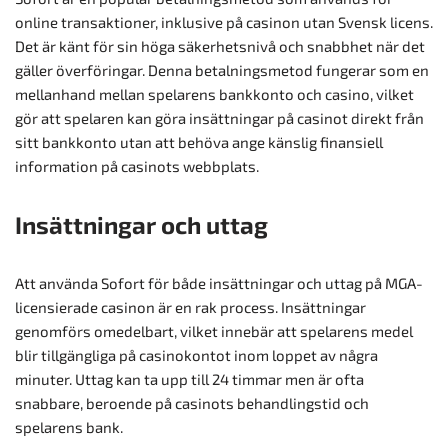
online transaktioner, inklusive på casinon utan Svensk licens.
Det är känt för sin höga säkerhetsnivå och snabbhet när det
gäller överföringar. Denna betalningsmetod fungerar som en
mellanhand mellan spelarens bankkonto och casino, vilket
gör att spelaren kan göra insättningar på casinot direkt från
sitt bankkonto utan att behöva ange känslig finansiell
information på casinots webbplats.
Insättningar och uttag
Att använda Sofort för både insättningar och uttag på MGA-
licensierade casinon är en rak process. Insättningar
genomförs omedelbart, vilket innebär att spelarens medel
blir tillgängliga på casinokontot inom loppet av några
minuter. Uttag kan ta upp till 24 timmar men är ofta
snabbare, beroende på casinots behandlingstid och
spelarens bank.