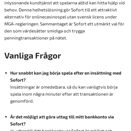
inlyssnande kundtjänst att spelarna alltid kan hitta hjälp vid
behov. Denna helhetslösning gör Sofort till ett attraktivt
alternativ för onlinecasinospel utan svensk licens under
MGA-regleringen. Sammantaget är Sofort ett utmärkt val för
den som värdesätter smidiga och trygga
penningtransaktioner på nätet.
Vanliga Frågor
Hur snabbt kan jag börja spela efter en insättning med
Sofort?
Insättningar är omedelbara, så du kan vanligtvis börja
spela inom några minuter efter att transaktionen är
genomförd.
Är det möjligt att göra uttag till mitt bankkonto via
Sofort?
Ja, uttag till ditt bankkonto via Sofort är möjligt och