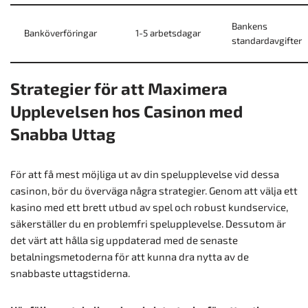
Bankens
Banköverföringar
1-5 arbetsdagar
standardavgifter
Strategier för att Maximera
Upplevelsen hos Casinon med
Snabba Uttag
För att få mest möjliga ut av din spelupplevelse vid dessa
casinon, bör du överväga några strategier. Genom att välja ett
kasino med ett brett utbud av spel och robust kundservice,
säkerställer du en problemfri spelupplevelse. Dessutom är
det värt att hålla sig uppdaterad med de senaste
betalningsmetoderna för att kunna dra nytta av de
snabbaste uttagstiderna.