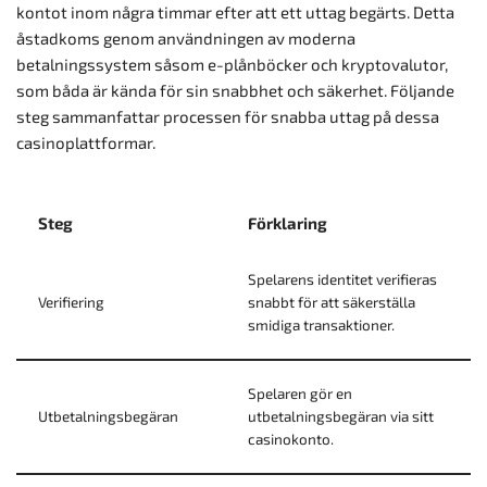
kontot inom några timmar efter att ett uttag begärts. Detta
åstadkoms genom användningen av moderna
betalningssystem såsom e-plånböcker och kryptovalutor,
som båda är kända för sin snabbhet och säkerhet. Följande
steg sammanfattar processen för snabba uttag på dessa
casinoplattformar.
Steg
Förklaring
Spelarens identitet verifieras
Verifiering
snabbt för att säkerställa
smidiga transaktioner.
Spelaren gör en
Utbetalningsbegäran
utbetalningsbegäran via sitt
casinokonto.