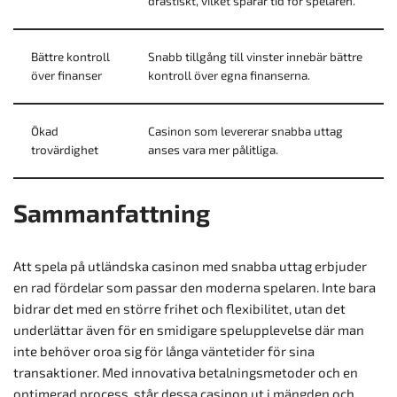
drastiskt, vilket sparar tid för spelaren.
Bättre kontroll
Snabb tillgång till vinster innebär bättre
över finanser
kontroll över egna finanserna.
Ökad
Casinon som levererar snabba uttag
trovärdighet
anses vara mer pålitliga.
Sammanfattning
Att spela på utländska casinon med snabba uttag erbjuder
en rad fördelar som passar den moderna spelaren. Inte bara
bidrar det med en större frihet och flexibilitet, utan det
underlättar även för en smidigare spelupplevelse där man
inte behöver oroa sig för långa väntetider för sina
transaktioner. Med innovativa betalningsmetoder och en
optimerad process, står dessa casinon ut i mängden och