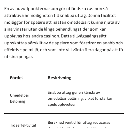
En av huvudpunkterna som gör utländska casinon så
attraktiva är möjligheten till snabba uttag. Denna facilitet
möjliggör för spelare att nästan omedelbart kunna njuta av
sina vinster utan de långa behandlingstider som kan
upplevas hos andra casinon. Detta tillvägagångssätt
uppskattas särskilt av de spelare som föredrar en snabb och
effektiv spelmiljö, och som inte vill vänta flera dagar på att få
ut sina pengar.
Fördel
Beskrivning
Snabba uttag ger en känsla av
Omedelbar
omedelbar belöning, vilket förstärker
belöning
spelupplevelsen.
Beräknad ventid för uttag reduceras
Tidseffektivitet