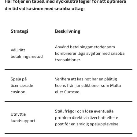
Här följer en tabell med nyckelstrategier för att optimera
din tid vid kasinon med snabba uttag:
Strategi
Beskrivning
Använd betalningsmetoder som
Välj rätt
kombinerar låga avgifter med snabba
betalningsmetod
transaktioner.
Spela på
Verifiera att kasinot har en pålitlig
licensierade
licens från jurisdiktioner som Malta
casinon
eller Curacao.
Ställ frågor och lösa eventuella
Utnyttja
problem direkt via livechatt eller e-
kundsupport
post för en smidig spelupplevelse.