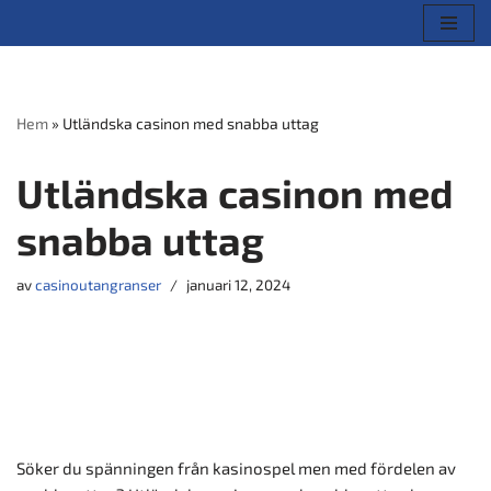
Hoppa
till
innehåll
Hem
»
Utländska casinon med snabba uttag
Utländska casinon med
snabba uttag
av
casinoutangranser
januari 12, 2024
Söker du spänningen från kasinospel men med fördelen av