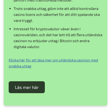
jämfört med traditionella metoder.
Trots snabba uttag, glöm inte att alltid kontrollera
casino licens och säkerhet för att ditt spelande ska
vara tryggt.
Intresset för kryptovalutor växer även i
casinovärlden, och det har lett till att flera utländska
casinon nu erbjuder uttag i Bitcoin och andra
digitala valutor.
Klicka här för att läsa mer om utländska casinon med
snabba uttag
Läs mer här