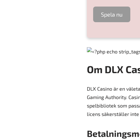
Spela nu
Om DLX Ca
DLX Casino är en välet
Gaming Authority. Casi
spelbibliotek som passa
licens säkerställer int
Betalningsm