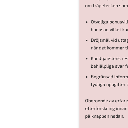
om frågetecken som k
Otydliga bonusvill
bonusar, vilket k
Dröjsmål vid utta
när det kommer till
Kundtjänstens re
behjälpliga svar 
Begränsad informa
tydliga uppgifter
Oberoende av erfaren
efterforskning innan 
på knappen nedan.