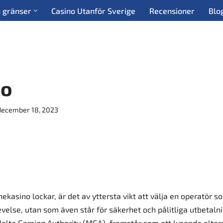
n gränser
Casino Utanför Sverige
Recensioner
Blo
no
december 18, 2023
ekasino lockar, är det av yttersta vikt att välja en operatör s
else, utan som även står för säkerhet och pålitliga utbetaln
Malta Gaming Authority (MGA), framstår som ett lysande altern