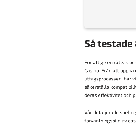
Så testade 
För att ge en rättvis o
Casino. Från att öppna e
uttagsprocessen, har vi
säkerställa kompatibil
deras effektivitet och 
Vår detaljerade spellog
förväntningsbild av cas