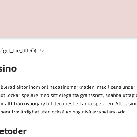
sino
ablerad aktör inom onlinecasinomarknaden, med licens under
not lockar spelare med sitt eleganta gränssnitt, snabba uttag
r allt från nybörjary till den mest erfarna spelaren. Att casi
e bara trovärdighet utan också en hög nivå av spelarskydd.
etoder