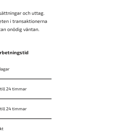
sättningar och uttag.
eten i transaktionerna
tan onödig väntan.
rbetningstid
dagar
till 24 timmar
till 24 timmar
kt