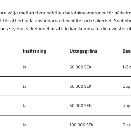
re välja mellan flera pålitliga betalningsmetoder för både in
t för att erbjuda användarna flexibilitet och säkerhet. Snabbh
nos styrkor, vilket innebär att du kan komma åt dina vinster u
Insättning
Uttagsgräns
Bea
Ja
50 000 SEK
1-3 
Ja
50 000 SEK
Upp 
Ja
50 000 SEK
Upp 
Ja
100 000 SEK
Dire