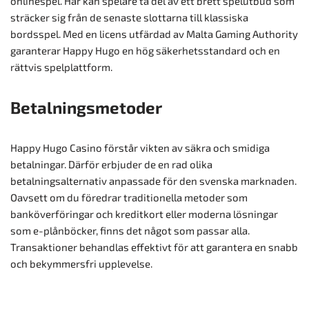
onlinespel. Här kan spelare ta del av ett brett spelutbud som
sträcker sig från de senaste slottarna till klassiska
bordsspel. Med en licens utfärdad av Malta Gaming Authority
garanterar Happy Hugo en hög säkerhetsstandard och en
rättvis spelplattform.
Betalningsmetoder
Happy Hugo Casino förstår vikten av säkra och smidiga
betalningar. Därför erbjuder de en rad olika
betalningsalternativ anpassade för den svenska marknaden.
Oavsett om du föredrar traditionella metoder som
banköverföringar och kreditkort eller moderna lösningar
som e-plånböcker, finns det något som passar alla.
Transaktioner behandlas effektivt för att garantera en snabb
och bekymmersfri upplevelse.