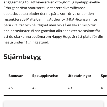
engagemang för att leverera en oförglömlig spelupplevelse.
Från generösa bonusar till det brett diversifierade
spelutbudet, erbjuder denna pärla som drivs under den
respekterade Malta Gaming Authority (MGA) licensen inte
bara kvalitet och pålitlighet men också en säker miljö för
spelentusiaster. Vi har granskat alla aspekter av casinot för
att du ska kunna bedöma om Happy Hugo är rätt plats för din
nästa underhållningsstund.
Stjärnbetyg
Bonusar
Spelupplevelse
Utbetalningar
Spe
4.5
4.7
4.3
4.8