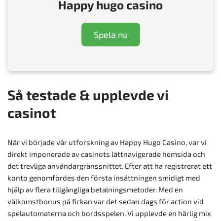
Happy hugo casino
Spela nu
Så testade & upplevde vi
casinot
När vi började vår utforskning av Happy Hugo Casino, var vi
direkt imponerade av casinots lättnavigerade hemsida och
det trevliga användargränssnittet. Efter att ha registrerat ett
konto genomfördes den första insättningen smidigt med
hjälp av flera tillgängliga betalningsmetoder. Med en
välkomstbonus på fickan var det sedan dags för action vid
spelautomaterna och bordsspelen. Vi upplevde en härlig mix