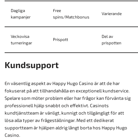
Dagliga
Free
Varierande
kampanjer
spins/Matchbonus
Veckovisa
Del av
Prispott
turneringar
prispotten
Kundsupport
En väsentlig aspekt av Happy Hugo Casino är att de har
fokuserat på att tillhandahålla en exceptionell kundservice.
Spelare som möter problem eller har frågor kan förvänta sig
professionell hjälp snabbt och effektivt. Casinots
kundtjänstteam är vänligt, kunnigt och tillgängligt för att
lösa alla typer av frågeställningar. Med ett dedikerat
supportteam är hjälpen aldrig långt borta hos Happy Hugo
Casino.