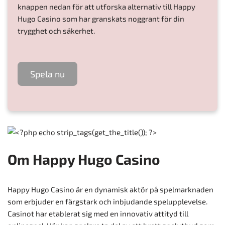
knappen nedan för att utforska alternativ till Happy
Hugo Casino som har granskats noggrant för din
trygghet och säkerhet.
Spela nu
Om Happy Hugo Casino
Happy Hugo Casino är en dynamisk aktör på spelmarknaden
som erbjuder en färgstark och inbjudande spelupplevelse.
Casinot har etablerat sig med en innovativ attityd till