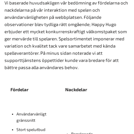
Vi baserade huvudsakligen vår bedömning av fördelarna och
nackdelarna på vår interaktion med spelen och
användarvänligheten på webbplatsen. Följande
observationer blev tydliga rätt omgående; Happy Hugo
erbjuder ett mycket konkurrenskraftigt välkomstpaket som
ger mervärde till spelaren. Spelsortimentet imponerar med
variation och kvalitet tack vare samarbetet med kända
spelleverantörer. På minus sidan noterade vi att
supporttjänstens öppettider kunde vara bredare för att
bättre passa alla användares behov.
Fördelar
Nackdelar
Användarvänligt
gränssnitt
Stort spelutbud