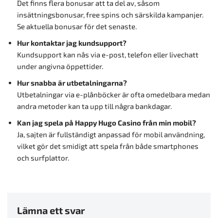
Det finns flera bonusar att ta del av, såsom
insättningsbonusar, free spins och särskilda kampanjer.
Se aktuella bonusar för det senaste.
Hur kontaktar jag kundsupport?
Kundsupport kan nås via e-post, telefon eller livechatt
under angivna öppettider.
Hur snabba är utbetalningarna?
Utbetalningar via e-plånböcker är ofta omedelbara medan
andra metoder kan ta upp till några bankdagar.
Kan jag spela på Happy Hugo Casino från min mobil?
Ja, sajten är fullständigt anpassad för mobil användning,
vilket gör det smidigt att spela från både smartphones
och surfplattor.
Lämna ett svar