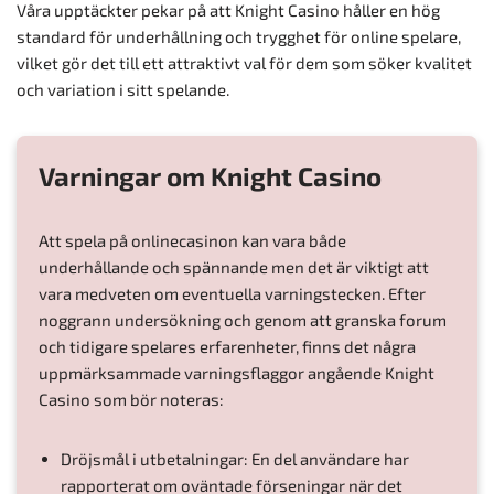
Våra upptäckter pekar på att Knight Casino håller en hög
standard för underhållning och trygghet för online spelare,
vilket gör det till ett attraktivt val för dem som söker kvalitet
och variation i sitt spelande.
Varningar om Knight Casino
Att spela på onlinecasinon kan vara både
underhållande och spännande men det är viktigt att
vara medveten om eventuella varningstecken. Efter
noggrann undersökning och genom att granska forum
och tidigare spelares erfarenheter, finns det några
uppmärksammade varningsflaggor angående Knight
Casino som bör noteras:
Dröjsmål i utbetalningar: En del användare har
rapporterat om oväntade förseningar när det