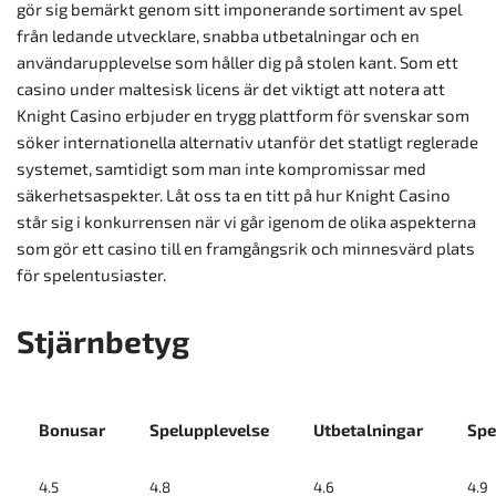
gör sig bemärkt genom sitt imponerande sortiment av spel
från ledande utvecklare, snabba utbetalningar och en
användarupplevelse som håller dig på stolen kant. Som ett
casino under maltesisk licens är det viktigt att notera att
Knight Casino erbjuder en trygg plattform för svenskar som
söker internationella alternativ utanför det statligt reglerade
systemet, samtidigt som man inte kompromissar med
säkerhetsaspekter. Låt oss ta en titt på hur Knight Casino
står sig i konkurrensen när vi går igenom de olika aspekterna
som gör ett casino till en framgångsrik och minnesvärd plats
för spelentusiaster.
Stjärnbetyg
Bonusar
Spelupplevelse
Utbetalningar
Spe
4.5
4.8
4.6
4.9