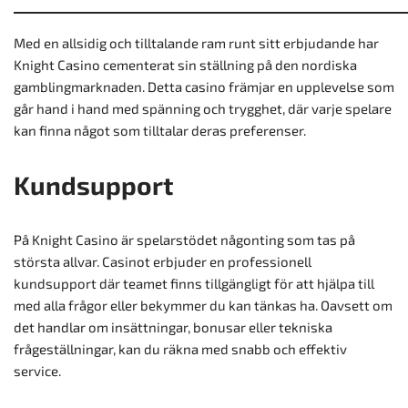
Med en allsidig och tilltalande ram runt sitt erbjudande har
Knight Casino cementerat sin ställning på den nordiska
gamblingmarknaden. Detta casino främjar en upplevelse som
går hand i hand med spänning och trygghet, där varje spelare
kan finna något som tilltalar deras preferenser.
Kundsupport
På Knight Casino är spelarstödet någonting som tas på
största allvar. Casinot erbjuder en professionell
kundsupport där teamet finns tillgängligt för att hjälpa till
med alla frågor eller bekymmer du kan tänkas ha. Oavsett om
det handlar om insättningar, bonusar eller tekniska
frågeställningar, kan du räkna med snabb och effektiv
service.