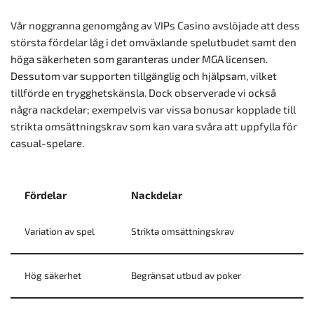
Vår noggranna genomgång av VIPs Casino avslöjade att dess
största fördelar låg i det omväxlande spelutbudet samt den
höga säkerheten som garanteras under MGA licensen.
Dessutom var supporten tillgänglig och hjälpsam, vilket
tillförde en trygghetskänsla. Dock observerade vi också
några nackdelar; exempelvis var vissa bonusar kopplade till
strikta omsättningskrav som kan vara svåra att uppfylla för
casual-spelare.
Fördelar
Nackdelar
Variation av spel
Strikta omsättningskrav
Hög säkerhet
Begränsat utbud av poker