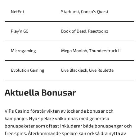
NetEnt
Starburst, Gonzo’s Quest
Play’n GO
Book of Dead, Reactoonz
Microgaming
Mega Moolah, Thunderstruck II
Evolution Gaming
Live Blackjack, Live Roulette
Aktuella Bonusar
VIPs Casino förstår vikten av lockande bonusar och
kampanjer. Nya spelare välkomnas med generösa
bonuspaketer som oftast inkluderar både bonuspengar och
free spins. Återkommande spelare kan också dra nytta av