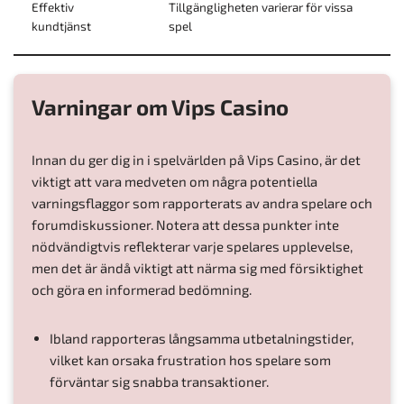
Effektiv
Tillgängligheten varierar för vissa
kundtjänst
spel
Varningar om Vips Casino
Innan du ger dig in i spelvärlden på Vips Casino, är det
viktigt att vara medveten om några potentiella
varningsflaggor som rapporterats av andra spelare och
forumdiskussioner. Notera att dessa punkter inte
nödvändigtvis reflekterar varje spelares upplevelse,
men det är ändå viktigt att närma sig med försiktighet
och göra en informerad bedömning.
Ibland rapporteras långsamma utbetalningstider,
vilket kan orsaka frustration hos spelare som
förväntar sig snabba transaktioner.