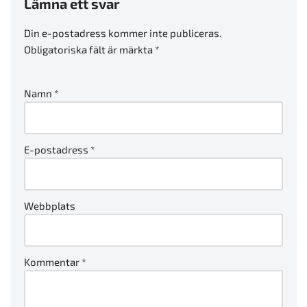
Lämna ett svar
Din e-postadress kommer inte publiceras.
Obligatoriska fält är märkta
*
Namn
*
E-postadress
*
Webbplats
Kommentar
*