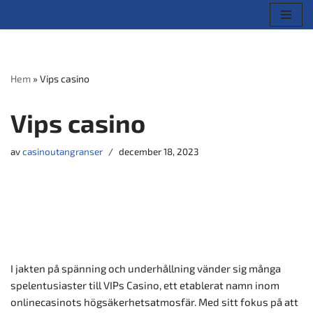
Hoppa
till
innehåll
Hem
»
Vips casino
Vips casino
av
casinoutangranser
december 18, 2023
I jakten på spänning och underhållning vänder sig många
spelentusiaster till VIPs Casino, ett etablerat namn inom
onlinecasinots högsäkerhetsatmosfär. Med sitt fokus på att