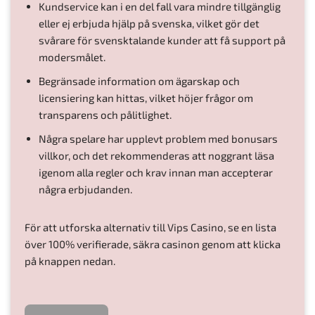
Kundservice kan i en del fall vara mindre tillgänglig
eller ej erbjuda hjälp på svenska, vilket gör det
svårare för svensktalande kunder att få support på
modersmålet.
Begränsade information om ägarskap och
licensiering kan hittas, vilket höjer frågor om
transparens och pålitlighet.
Några spelare har upplevt problem med bonusars
villkor, och det rekommenderas att noggrant läsa
igenom alla regler och krav innan man accepterar
några erbjudanden.
För att utforska alternativ till Vips Casino, se en lista
över 100% verifierade, säkra casinon genom att klicka
på knappen nedan.