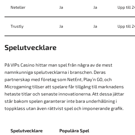
Neteller
Ja
Ja
Upp till 
Trustly
Ja
Ja
Upp till 
Spelutvecklare
På VIPs Casino hittar man spel från några av de mest
namnkunniga spelutvecklarna i branschen. Deras
partnerskap med företag som NetEnt, Play’n GO, och
Microgaming tillser att spelare får tillgång till marknadens
hetaste titlar och senaste innovationerna. Att dessa jättar
står bakom spelen garanterar inte bara underhållning i
toppklass utan även rättvist spel och imponerande grafik.
Spelutvecklare
Populära Spel