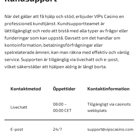
När det gäller att få hjälp och stöd, erbjuder VIPs Casino en
professionell kundtjänst. Kundsupportteamet är
lättillgängligt och redo att bistå med alla typer av frågor eller
funderingar som kan uppstå. Oavsett om det handlar om
kontoinformation, betalningsförfrågningar eller
spelrelaterade ämnen, kan man räkna med effektiv och vänlig
service. Supporten är tillgänglig via livechatt och e-post,
vilket säkerställer att hjälpen aldrig är långt borta.
Kontaktmetod
Öppettider
Kontaktinformation
08:00 –
Tillgängligt via casinots
Livechatt
00:00 CET
webbplats
E-post
24/7
support@vipscasino.com