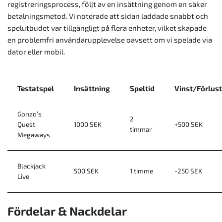
registreringsprocess, följt av en insättning genom en säker
betalningsmetod. Vi noterade att sidan laddade snabbt och
spelutbudet var tillgängligt på flera enheter, vilket skapade
en problemfri användarupplevelse oavsett om vi spelade via
dator eller mobil.
Testatspel
Insättning
Speltid
Vinst/Förlust
Gonzo’s
2
Quest
1000 SEK
+500 SEK
timmar
Megaways
Blackjack
500 SEK
1 timme
-250 SEK
Live
Fördelar & Nackdelar