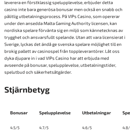
leverera en förstklassig spelupplevelse, erbjuder detta
casino inte bara generösa bonusar men också en snabb och
pålitlig utbetalningsprocess. På VIPs Casino, som opererar
under den ansedda Malta Gaming Authority licensen, kan
nordiska spelare förvänta sig en miljö som kännetecknas av
trygghet och ansvarsfullt spelande. Utan att vara licensierat i
Sverige, lyckas det ändå ge svenska spelare möjlighet till en
brokig pallett av casinospel från toppleverantörer. Låt oss
dyka djupare in i vad VIPs Casino har att erbjuda med
avseende på bonusar, spelupplevelse, utbetalningstider,
spelutbud och säkerhetsåtgärder.
Stjärnbetyg
Bonusar
Spelupplevelse
Utbetalningar
Spe
4.5/5
4.7/5
4.6/5
4.8